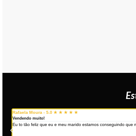
Es
Rafaela Moura - 5.0 ★ ★ ★ ★ ★
Vendendo muito!
Eu to tão feliz que eu e meu marido estamos conseguindo que