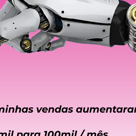
 minhas vendas aumentar
mil para 100mil / mês