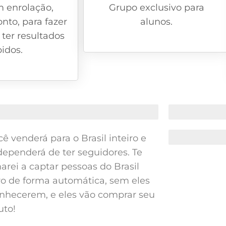
m enrolação,
Grupo exclusivo para
onto, para fazer
alunos.
 ter resultados
pidos.
PRECISA TER SEGUIDORES
CURSO COM 100
cê venderá para o Brasil inteiro e
MÓDULO DE VEN
dependerá de ter seguidores. Te
arei a captar pessoas do Brasil
iro de forma automática, sem eles
onhecerem, e eles vão comprar seu
uto!