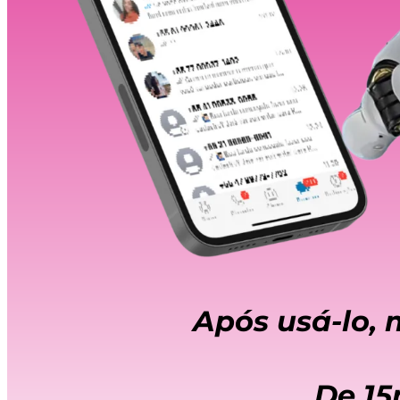
Após usá-lo,
De 15