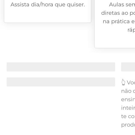
Assista dia/hora que quiser.
Aulas se
diretas ao p
na prática e
rá
NÃO PRECISA APARECER PARA VENDER
NÃO 
👆 Vo
TRABALHE USANDO SEU CELULAR
não 
ensin
inte
te c
prod