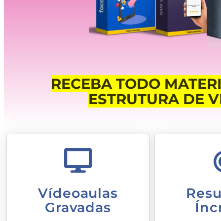
RECEBA TODO MATER
ESTRUTURA DE V
Vídeoaulas
Resu
Gravadas
Ínc