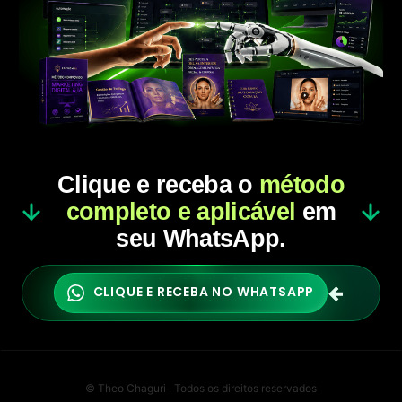
Clique e receba o
método
completo e aplicável
em
seu WhatsApp.
←
CLIQUE E RECEBA NO WHATSAPP
©
Theo Chaguri · Todos os direitos reservados